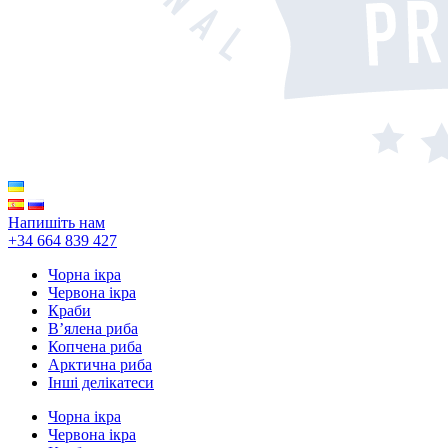
Напишіть нам
+34 664 839 427
Чорна ікра
Червона ікра
Краби
В’ялена риба
Копчена риба
Арктична риба
Інші делікатеси
Чорна ікра
Червона ікра