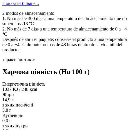
Показати більше...
2 modos de almacenamiento
1. No más de 360 ​​días a una temperatura de almacenamiento que no
supere los -18 °C
2. No más de 7 días a una temperatura de almacenamiento de 0 a +4
°C
Después de abrir el paquete; conserve el producto a una temperatura
de 0 a +4 °C durante no más de 48 horas dentro de la vida útil del
producto.
характеристики:
Харчова цінність
(На 100 г)
Енергетична цінність
1037 KJ
/
248 kcal
Жири
14,9 г
з яких насичені
5,8 г
Вуглеводи
0,0 г
з яких цукри