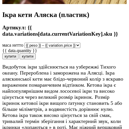
Ікра кети Аляска (пластик)
Артикул: {{
data.variations[data.currentVariationKey].sku }}
маса нетто
{{ data.quantity }}
купити
купити
Видобуток ікри здійснюється на узбережжі Тихого
океану. Перероблена і заморожена на Алясці. Ікра
аляскинської кети має блідо-червоний колір з яскраво
вираженим помаранчевим відтінком. Кетова ікра є
найпопулярнішим видом лососевої ікри та високо
цінується через великий розмір ікринок. Розмір
ікринок кетової ікри вищого ґатунку становить 5 або
більше міліметрів, а водянистість дорівнює нулю.
Кетова ікра також високо цінується за свій смак,
тривалий термін зберігання і характерний звук, коли
ікринки «лопаються » в роті. Має ніжний вершковий