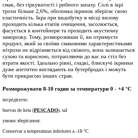
смак, без гіркуватості і рибного запаху. Солі в ікрі
трохи більше 2,6%, оболонка ікринок зберігає свою
еластичність. Ікра при видобутку в місці вилову
проходить кілька етапів очищення, засолюється,
фасується в контейнери та проходить акустичну
заморозку. Тому, розморозивши її, ви отримуєте
продукт, який за своїми смаковими характеристиками
нітрохи не відрізняється від свіжого, вона залишається
сухою та корисною, потрапляючи до вас на стіл без
втрати якості. Ідеально рівні, гладкі, блискучі ікринки
дуже апетитно виглядають на бутербродах і можуть
бути прикрасою інших страв.
Розморожувати 8-10 годин за температури 0 - +4 °С
інгредієнти:
huevas de keta (
PESCADO
), sal
умови зберігання:
Conservar a temperaturas inferiores a -18 °C