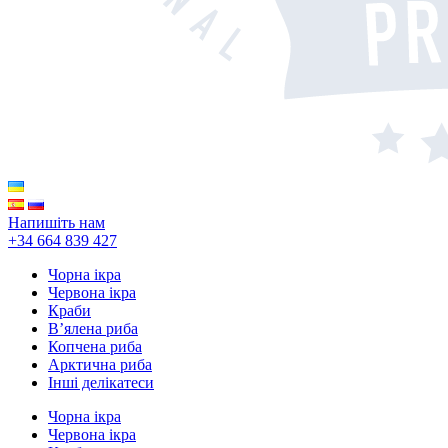
Напишіть нам
+34 664 839 427
Чорна ікра
Червона ікра
Краби
В’ялена риба
Копчена риба
Арктична риба
Інші делікатеси
Чорна ікра
Червона ікра