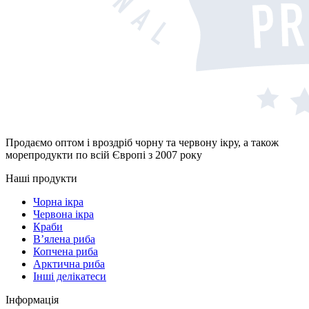
Продаємо оптом і вроздріб чорну та червону ікру, а також
морепродукти по всій Європі з 2007 року
Наші продукти
Чорна ікра
Червона ікра
Краби
В’ялена риба
Копчена риба
Арктична риба
Інші делікатеси
Інформація