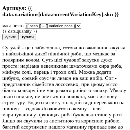
Артикул: {{
data.variations[data.currentVariationKey].sku }}
маса нетто
{{ data.quantity }}
купити
купити
Сугудай - це слабосолона, готова до вживання закуска
з найсвіжішої дикої північної риби, що мешкає за
полярним колом. Суть цієї чудової закуски дуже
проста: нарізана невеликими шматочками сира риба,
мінімум солі, перець і трохи олії. Можна додати
цибулю, соєвий соус чи лимон на ваш вибір. Сиг -
представник сімейства лососевих, при цьому м'ясо
білого кольору і не має різкого рибного запаху. М'ясо у
нього щільне, не рветься на волокна, має листкову
структуру. Водиться сиг у холодній воді переважно на
півночі – вздовж Льодовитого океану. Після
маринування у прянощах риба буквально тане у роті.
Якщо ви скучили за апетитною та корисною рибою,
багатий асортимент нашого магазину припаде вам до