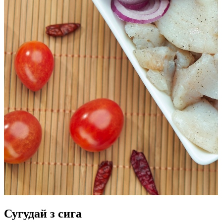
Сугудай з сига