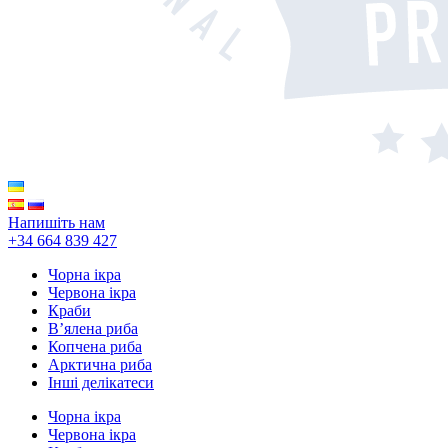
Напишіть нам
+34 664 839 427
Чорна ікра
Червона ікра
Краби
В’ялена риба
Копчена риба
Арктична риба
Інші делікатеси
Чорна ікра
Червона ікра