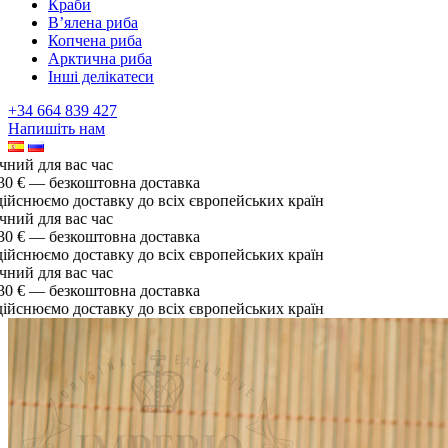
Краби
В’ялена риба
Копчена риба
Арктична риба
Інші делікатеси
+34 664 839 427
Напишіть нам
ий для вас час
 € — безкоштовна доставка
снюємо доставку до всіх європейських країн
ий для вас час
 € — безкоштовна доставка
снюємо доставку до всіх європейських країн
ий для вас час
 € — безкоштовна доставка
снюємо доставку до всіх європейських країн