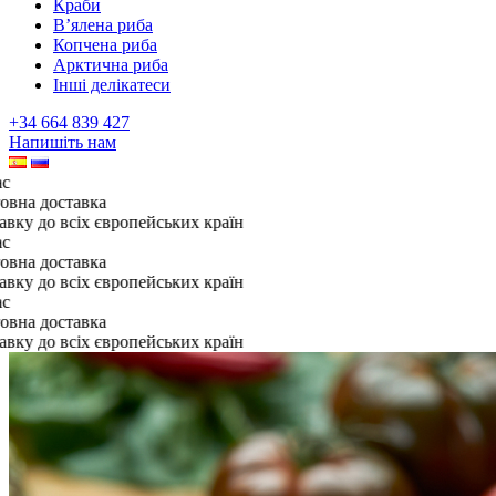
Краби
В’ялена риба
Копчена риба
Арктична риба
Інші делікатеси
+34 664 839 427
Напишіть нам
ставка
всіх європейських країн
ставка
всіх європейських країн
ставка
всіх європейських країн