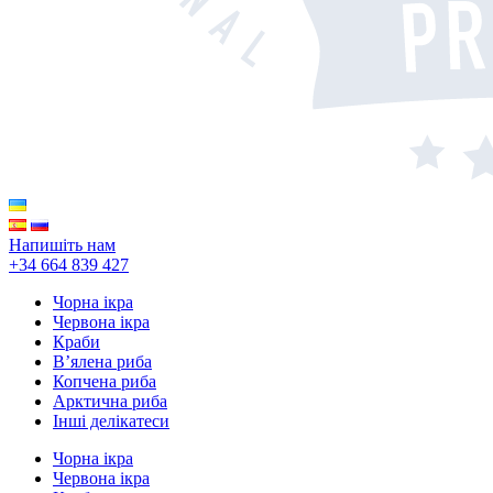
Напишіть нам
+34 664 839 427
Чорна ікра
Червона ікра
Краби
В’ялена риба
Копчена риба
Арктична риба
Інші делікатеси
Чорна ікра
Червона ікра