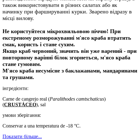
також використовувати в різних салатах або як
начинку при фаршируванні курки. Зварено відразу в
місці вилову.
Не користуйтеся мікрохвильовою піччю! При
екстреному розморожуванні м'ясо краба втратить
смак, користь і стане сухим.
Якщо краб червоний, значить він уже варений - при
повторному варінні білок згорнеться, м'ясо краба
стане гумовим.
М'ясо краба несумісне з баклажанами, мандаринами
та грушами.
інгредієнти:
Carne de cangrejo real (
Paralithodes camtschaticus
)
(
CRUSTÁCEO
), sal
умови зберігання:
Conservar a una temperatura de -18 °C.
Показати більше...