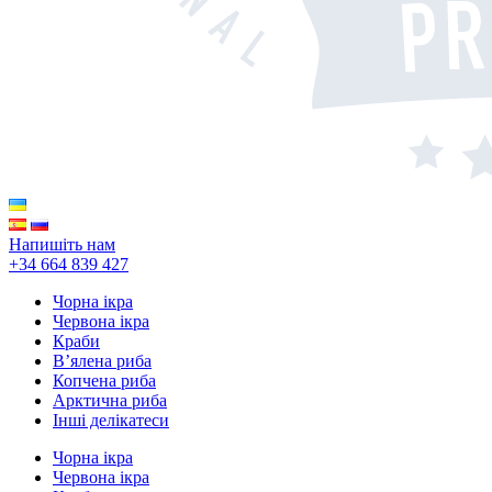
Напишіть нам
+34 664 839 427
Чорна ікра
Червона ікра
Краби
В’ялена риба
Копчена риба
Арктична риба
Інші делікатеси
Чорна ікра
Червона ікра