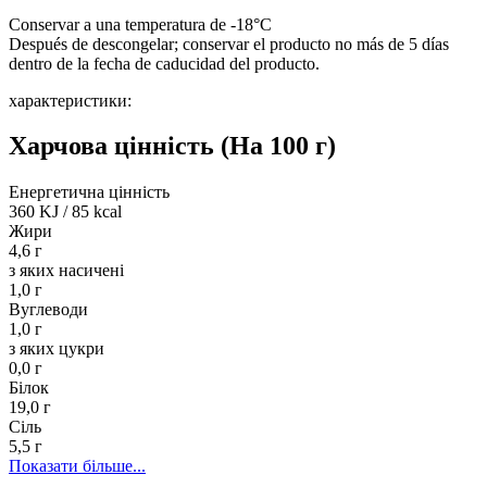
Conservar a una temperatura de -18°C
Después de descongelar; conservar el producto no más de 5 días
dentro de la fecha de caducidad del producto.
характеристики:
Харчова цінність
(На 100 г)
Енергетична цінність
360 KJ
/
85 kcal
Жири
4,6 г
з яких насичені
1,0 г
Вуглеводи
1,0 г
з яких цукри
0,0 г
Білок
19,0 г
Сіль
5,5 г
Показати більше...