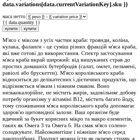
data.variations[data.currentVariationKey].sku }}
маса нетто
{{ data.quantity }}
купити
купити
М'ясо є міксом з усіх частин краба: троянди, коліна,
кулака, фаланги - це суміш різних фракцій м'яса краба,
які вже готові до використання. Спектр застосування
м'яса краба вкрай широкий: від вишуканих страв до
простих домашніх бутербродів (салат, омлет, пельмені,
равіолі або брускетти). М'ясо королівського краба
відноситься до делікатесних і дієтичних продуктів, що
відрізняється м'яким і ніжним смаком. Воно
низькокалорійне, не містить жирів, задовільняє добову
потребу організму у вітаміні В12, містить багато йоду,
тому споживання м'яса королівського краба допомагає
здоров'ю щитовидної залози. Ваш організм буде
вдячний за букет корисних мікро та макро елементів,
таких як Омега 3 та Омега 6. На смак м'ясо солено-
солодкувате. Найсоковитіше і ніжніше м'ясо серед
ракоподібних. Продукт можна їсти як окрему страву, а