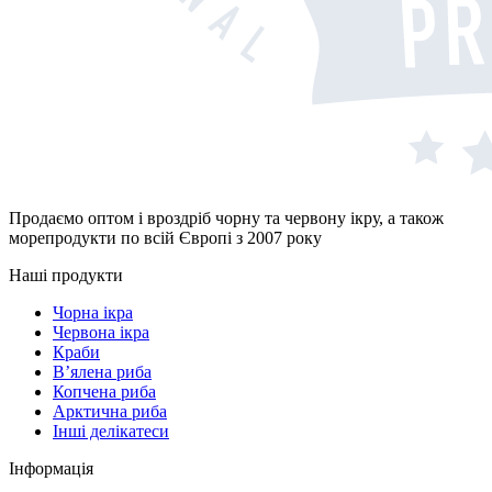
Продаємо оптом і вроздріб чорну та червону ікру, а також
морепродукти по всій Європі з 2007 року
Наші продукти
Чорна ікра
Червона ікра
Краби
В’ялена риба
Копчена риба
Арктична риба
Інші делікатеси
Інформація