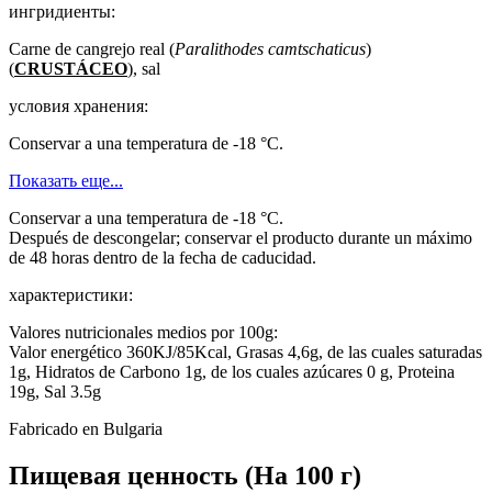
ингридиенты:
Carne de cangrejo real (
Paralithodes camtschaticus
)
(
CRUSTÁCEO
), sal
условия хранения:
Conservar a una temperatura de -18 °C.
Показать еще...
Conservar a una temperatura de -18 °C.
Después de descongelar; conservar el producto durante un máximo
de 48 horas dentro de la fecha de caducidad.
характеристики:
Valores nutricionales medios por 100g:
Valor energético 360KJ/85Kcal, Grasas 4,6g, de las cuales saturadas
1g, Hidratos de Carbono 1g, de los cuales azúcares 0 g, Proteina
19g, Sal 3.5g
Fabricado en Bulgaria
Пищевая ценность
(На 100 г)