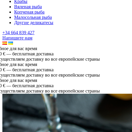
Крабы
Вяленая рыба
Копченая рыба
Малосольная рыба
Другие деликатесы
+34 664 839 427
Напишите нам
е для вас время
 — бесплатная доставка
ествляем доставку во все европейские страны
е для вас время
 — бесплатная доставка
ествляем доставку во все европейские страны
е для вас время
 — бесплатная доставка
ествляем доставку во все европейские страны