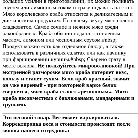
больших усилий в приготовлении, их можно поливать
соусом или лимонным соком и сразу подавать на стол.
Мясо королевского краба относится к деликатесным и
диетическим продуктам. По своему вкусу мясо солено-
сладковатое. Самое сочное и нежное мясо среди
ракообразных. Краба обычно подают с топленым
маслом, лимоном или чесночным соусом.#nbsp;
Продукт можно есть как отдельное блюдо, а также
использовать в различных салатах или как начинку
при фаршировании курицы.#nbsp; Сварено сразу в
месте вылова.
Не пользуйтесь микроволновкой! При
экстренной разморозке мясо краба потеряет вкус,
пользу и станет сухим.
Если краб красный, значит
он уже вареный - при повторной варке белок
свернётся, мясо краба станет «резиновым».
Мясо
краба несовместимо с баклажанами, мандаринами и
грушами.
________________________________________________
Это весовой товар. Вес может варьироваться.
Корректировка веса и стоимости происходит после
звонка нашего сотрудника