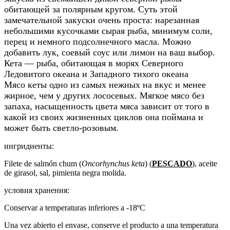
обитающей за полярным кругом. Суть этой
замечательной закуски очень проста: нарезанная
небольшими кусочками сырая рыба, минимум соли,
перец и немного подсолнечного масла. Можно
добавить лук, соевый соус или лимон на ваш выбор.
Кета — рыба, обитающая в морях Северного
Ледовитого океана и Западного тихого океана
Мясо кеты одно из самых нежных на вкус и менее
жирное, чем у других лососевых. Мягкое мясо без
запаха, насыщенность цвета мяса зависит от того в
какой из своих жизненных циклов она поймана и
может быть светло-розовым.
ингридиенты:
Filete de salmón chum (
Oncorhynchus keta
) (
PESCADO
), aceite
de girasol, sal, pimienta negra molida.
условия хранения:
Conservar a temperaturas inferiores a -18ºC
Una vez abierto el envase, conserve el producto a una temperatura