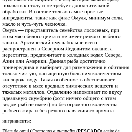
подавать к столу и не требует дополнительной
обработки. В составе только самые простые
ингредиенты, такие как филе Омуля, минимум соли,
масло и чуть-чуть чесночка.
Омуль — представитель семейства лососевых, при
этом мясо белого цвета и не имеет резкого рыбного
запаха. Арктический омуль больше всего
распространен в Северном Ледовитом океане, а
нерестится, предпочитает в холодных водах Севера,
Азии или Америки. Данная рыба достаточно
привередлива и выбирает для размножения и обитания
только чистую, насыщенную большим количеством
кислорода воду. Такая особенность обеспечивает
отсутствие в мясе вредных химических веществ и
тяжелых металлов. Отдаленно напоминает по вкусу
идеальную скумбрию (хотя ничего общего с этим
видом рыб не имеет) но без огромного количества
рыбьего жира и без резкого навязчивого аромата.
ингридиенты:
Filete de omul (
Coregonus autumnalis
)
(
PESCADO)
aceite de