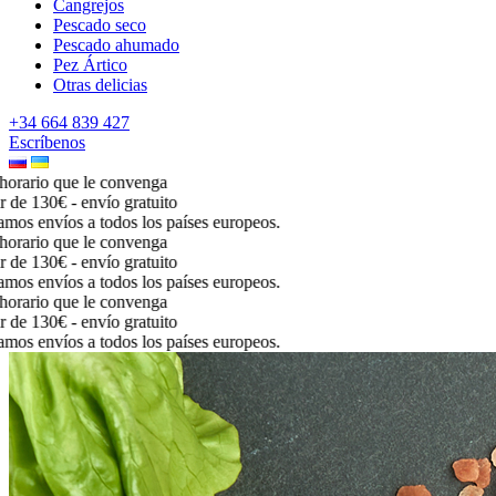
Cangrejos
Pescado seco
Pescado ahumado
Pez Ártico
Otras delicias
+34 664 839 427
Escríbenos
ario que le convenga
e 130€ - envío gratuito
s envíos a todos los países europeos.
ario que le convenga
e 130€ - envío gratuito
s envíos a todos los países europeos.
ario que le convenga
e 130€ - envío gratuito
s envíos a todos los países europeos.