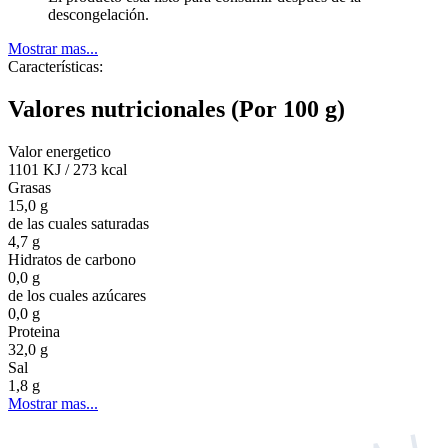
descongelación.
Mostrar mas...
Características:
Valores nutricionales
(Por 100 g)
Valor energetico
1101 KJ
/
273 kcal
Grasas
15,0 g
de las cuales saturadas
4,7 g
Hidratos de carbono
0,0 g
de los cuales azúcares
0,0 g
Proteina
32,0 g
Sal
1,8 g
Mostrar mas...