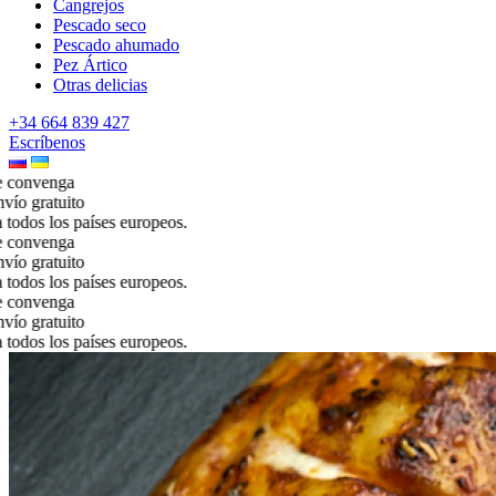
Cangrejos
Pescado seco
Pescado ahumado
Pez Ártico
Otras delicias
+34 664 839 427
Escríbenos
ga
ito
 países europeos.
ga
ito
 países europeos.
ga
ito
 países europeos.