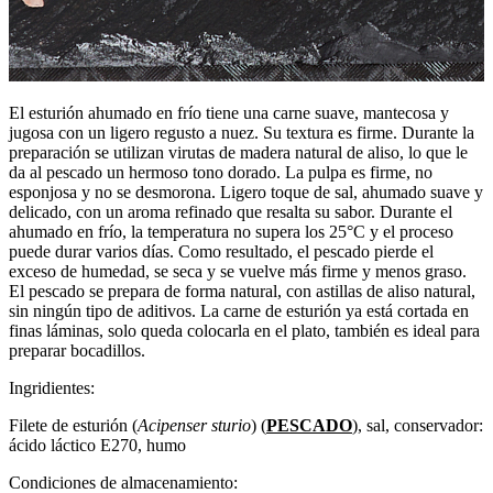
El esturión ahumado en frío tiene una carne suave, mantecosa y
jugosa con un ligero regusto a nuez. Su textura es firme. Durante la
preparación se utilizan virutas de madera natural de aliso, lo que le
da al pescado un hermoso tono dorado. La pulpa es firme, no
esponjosa y no se desmorona. Ligero toque de sal, ahumado suave y
delicado, con un aroma refinado que resalta su sabor. Durante el
ahumado en frío, la temperatura no supera los 25°C y el proceso
puede durar varios días. Como resultado, el pescado pierde el
exceso de humedad, se seca y se vuelve más firme y menos graso.
El pescado se prepara de forma natural, con astillas de aliso natural,
sin ningún tipo de aditivos. La carne de esturión ya está cortada en
finas láminas, solo queda colocarla en el plato, también es ideal para
preparar bocadillos.
Ingridientes:
Filete de esturión (
Acipenser sturio
) (
PESCADO
), sal, conservador:
ácido láctico Е270, humo
Condiciones de almacenamiento: