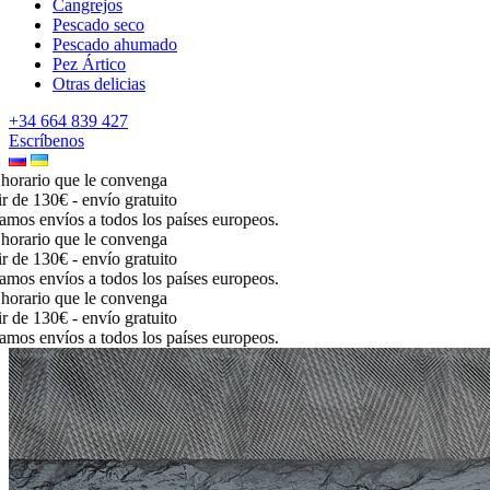
Cangrejos
Pescado seco
Pescado ahumado
Pez Ártico
Otras delicias
+34 664 839 427
Escríbenos
rario que le convenga
de 130€ - envío gratuito
os envíos a todos los países europeos.
rario que le convenga
de 130€ - envío gratuito
os envíos a todos los países europeos.
rario que le convenga
de 130€ - envío gratuito
os envíos a todos los países europeos.