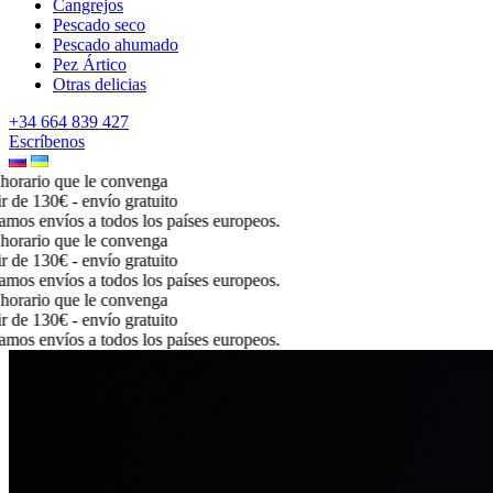
Cangrejos
Pescado seco
Pescado ahumado
Pez Ártico
Otras delicias
+34 664 839 427
Escríbenos
rario que le convenga
de 130€ - envío gratuito
os envíos a todos los países europeos.
rario que le convenga
de 130€ - envío gratuito
os envíos a todos los países europeos.
rario que le convenga
de 130€ - envío gratuito
os envíos a todos los países europeos.